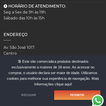
HORÁRIO DE ATENDIMENTO:
Seg a Sex de 9h às 19h
Sábado das 10h às 15h
ENDEREÇO
Av. São José 1017
Centro
São José dos Campos
🔞 Este site comercializa produtos destinados
🅿️ Estacionamento do Bradesco, primeira hora grátis
exclusivamente a maiores de 18 anos. Ao acessar ou
comprar, o usuário declara ser maior de idade. Utilizamos
cookies para melhorar sua experiência de navegação.
Mais
Informações clique aqui!
atendimento@erossexshop.com.br
RECUSAR
PERMITIR
Copyright 2026 ©
Implantação de loja:
DB9