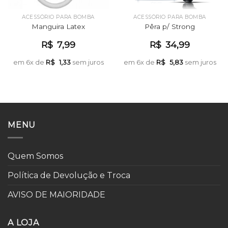
ACESSÓRIO PARA BOMBA
ACESSÓRIO PARA BOMBA
Manguira Latex
Pêra p/ Strong
R$
7,99
R$
34,99
em 6x de
R$
1,33
sem juros
em 6x de
R$
5,83
sem juros
MENU
Quem Somos
Política de Devolução e Troca
AVISO DE MAIORIDADE
A LOJA