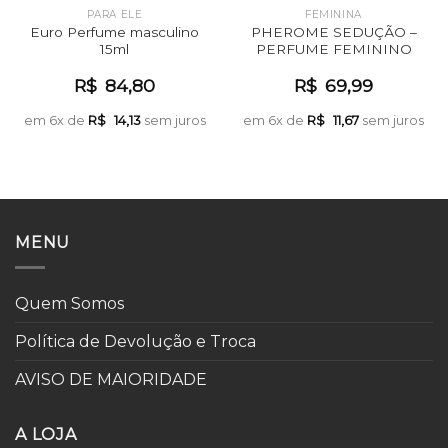
PARA ELE
FEMININA
Euro Perfume masculino
PHEROME SEDUÇÃO –
15ml
PERFUME FEMININO
R$
84,80
R$
69,99
em 6x de
R$
14,13
sem juros
em 6x de
R$
11,67
sem juros
MENU
Quem Somos
Política de Devolução e Troca
AVISO DE MAIORIDADE
A LOJA