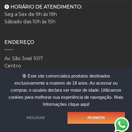
HORÁRIO DE ATENDIMENTO:
Seg a Sex de 9h às 19h
Sábado das 10h às 15h
ENDEREÇO
Av. São José 1017
Centro
São José dos Campos
🔞 Este site comercializa produtos destinados
🅿️ Estacionamento do Bradesco, primeira hora grátis
exclusivamente a maiores de 18 anos. Ao acessar ou
comprar, o usuário declara ser maior de idade. Utilizamos
cookies para melhorar sua experiência de navegação.
Mais
Informações clique aqui!
atendimento@erossexshop.com.br
RECUSAR
PERMITIR
Copyright 2026 ©
Implantação de loja:
DB9